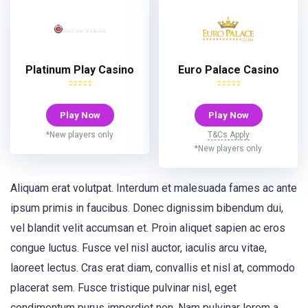
Platinum Play Casino
Euro Palace Casino
Play Now
Play Now
*New players only
T&Cs Apply
*New players only
Aliquam erat volutpat. Interdum et malesuada fames ac ante
ipsum primis in faucibus. Donec dignissim bibendum dui,
vel blandit velit accumsan et. Proin aliquet sapien ac eros
congue luctus. Fusce vel nisl auctor, iaculis arcu vitae,
laoreet lectus. Cras erat diam, convallis et nisl at, commodo
placerat sem. Fusce tristique pulvinar nisl, eget
condimentum purus imperdiet non. Nam pulvinar lorem a